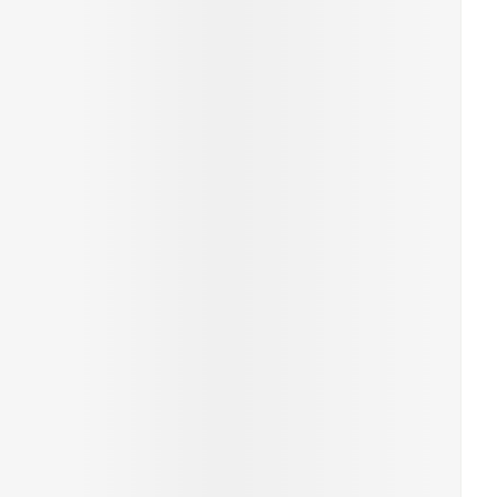
r
erende
Parfums en
geurproducten
CBD