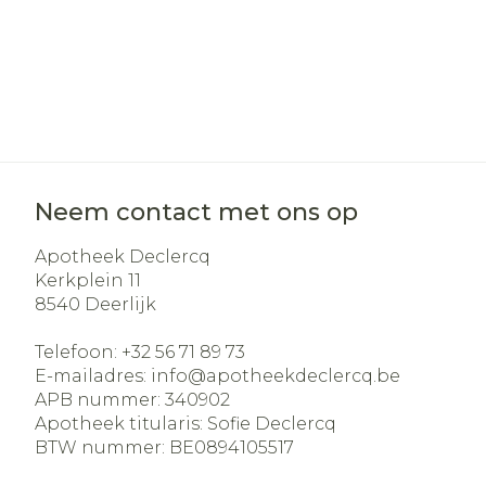
Neem contact met ons op
Apotheek Declercq
Kerkplein 11
8540
Deerlijk
Telefoon:
+32 56 71 89 73
E-mailadres:
info@
apotheekdeclercq.be
APB nummer:
340902
Apotheek titularis:
Sofie Declercq
BTW nummer:
BE0894105517