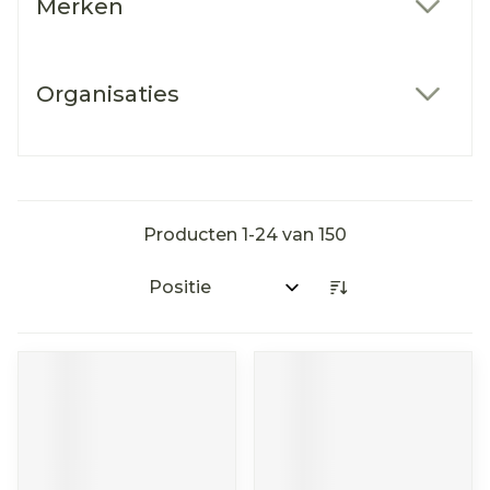
Merken
filter
Organisaties
filter
Producten
1
-
24
van
150
Sorteer op: