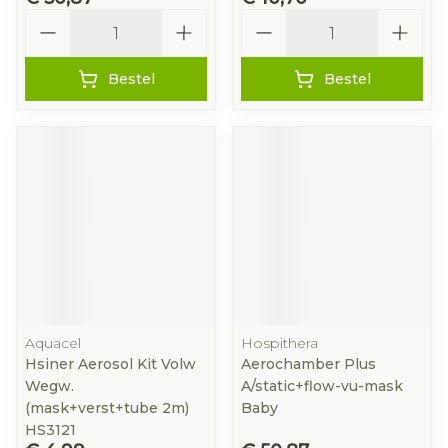
Aantal
Aantal
Bestel
Bestel
Aquacel
Hospithera
Hsiner Aerosol Kit Volw
Aerochamber Plus
Wegw.
A/static+flow-vu-mask
(mask+verst+tube 2m)
Baby
HS3121