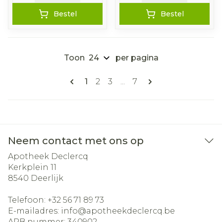
Bestel
Bestel
Toon
per pagina
Pagina's
U lees momenteel pagina
Pagina
Pagina
Pagina
1
2
3
...
7
Neem contact met ons op
Apotheek Declercq
Kerkplein 11
8540
Deerlijk
Telefoon:
+32 56 71 89 73
E-mailadres:
info@
apotheekdeclercq.be
APB nummer:
340902