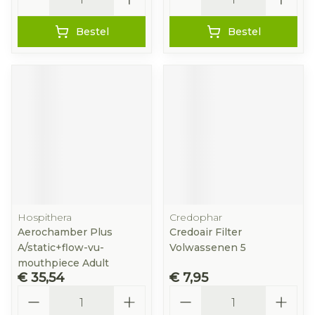
Bestel
Bestel
Hospithera
Credophar
Aerochamber Plus
Credoair Filter
A/static+flow-vu-
Volwassenen 5
mouthpiece Adult
€ 35,54
€ 7,95
Aantal
Aantal