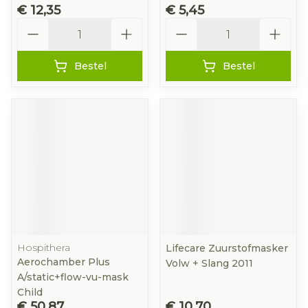
€ 12,35
€ 5,45
Aantal
Aantal
Bestel
Bestel
Hospithera
Lifecare Zuurstofmasker
Aerochamber Plus
Volw + Slang 2011
A/static+flow-vu-mask
Child
€ 50,87
€ 10,70