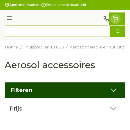
Ga naar de inhoud
Apothekersadvies
Snelle beschikbaarheid
Menu
Zoek
Product, merk, categorie...
Home
/
Thuiszorg en EHBO
/
Aerosoltherapie en zuurstof
/
Aerosol accessoires
Filteren
Doorgaan naar productlijst
Prijs
filter