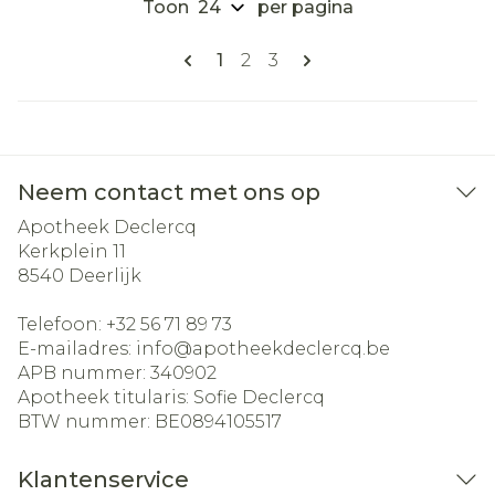
Toon
per pagina
Pagina's
U lees momenteel pagina
Pagina
Pagina
1
2
3
Neem contact met ons op
Apotheek Declercq
Kerkplein 11
8540
Deerlijk
Telefoon:
+32 56 71 89 73
E-mailadres:
info@
apotheekdeclercq.be
APB nummer:
340902
Apotheek titularis:
Sofie Declercq
BTW nummer:
BE0894105517
Klantenservice