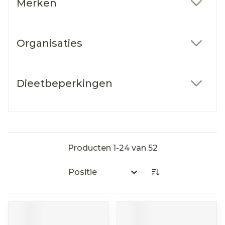
Merken
filter
Organisaties
filter
Dieetbeperkingen
filter
Producten
1
-
24
van
52
Sorteer op: