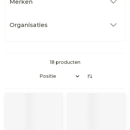
Merken
filter
Organisaties
filter
18
producten
Sorteer op: