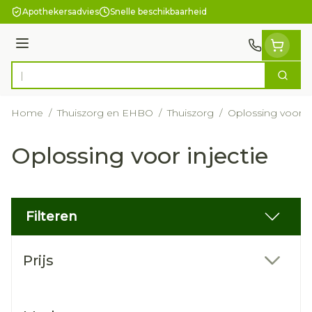
Ga naar de inhoud
Apothekersadvies
Snelle beschikbaarheid
Menu
Zoek
Product, merk, categorie...
Home
/
Thuiszorg en EHBO
/
Thuiszorg
/
Oplossing voor in
Oplossing voor injectie
Filteren
Doorgaan naar productlijst
Prijs
filter