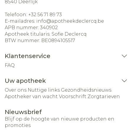
8540
Deerlijk
Telefoon:
+32 56 71 89 73
E-mailadres:
info@
apotheekdeclercq.be
APB nummer:
340902
Apotheek titularis:
Sofie Declercq
BTW nummer:
BE0894105517
Klantenservice
FAQ
Uw apotheek
Over ons
Nuttige links
Gezondheidsnieuws
Apotheker van wacht
Voorschrift
Zorgtarieven
Nieuwsbrief
Blijf op de hoogte van nieuwe producten en
promoties