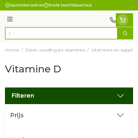
Ga naar de inhoud
Apothekersadvies
Snelle beschikbaarheid
Menu
Zoek
Product, merk, categorie...
Home
/
Dieet, voeding en vitamines
/
Vitamines en supple
Vitamine D
Filteren
Doorgaan naar productlijst
Prijs
filter