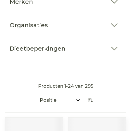
Merken
filter
Organisaties
filter
Dieetbeperkingen
filter
Producten
1
-
24
van
295
Sorteer op: