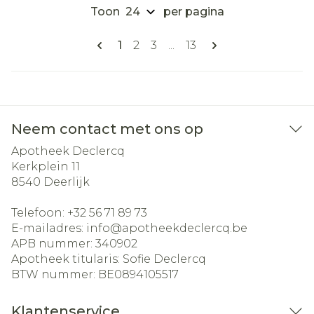
Toon
per pagina
Pagina's
U lees momenteel pagina
Pagina
Pagina
Pagina
1
2
3
...
13
Neem contact met ons op
Apotheek Declercq
Kerkplein 11
8540
Deerlijk
Telefoon:
+32 56 71 89 73
E-mailadres:
info@
apotheekdeclercq.be
APB nummer:
340902
Apotheek titularis:
Sofie Declercq
BTW nummer:
BE0894105517
Klantenservice