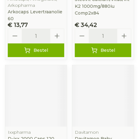
Arkopharma
K2 1000mg/880iu
Arkocaps Levertraanolie
Comp2x84
60
€ 13,77
€ 34,42
Aantal
Aantal
Bestel
Bestel
Ixxpharma
Davitamon
D-ixx 2000 Caps 120
Davitamon Baby