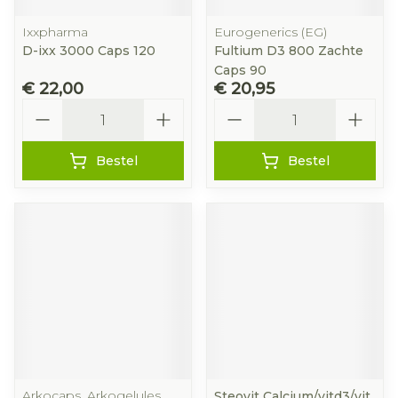
Ixxpharma
Eurogenerics (EG)
D-ixx 3000 Caps 120
Fultium D3 800 Zachte
Caps 90
€ 22,00
€ 20,95
Aantal
Aantal
Bestel
Bestel
Arkocaps, Arkogelules,
Steovit Calcium/vitd3/vit