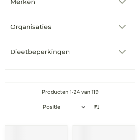
Merken
filter
Organisaties
filter
Dieetbeperkingen
filter
Producten
1
-
24
van
119
Sorteer op: