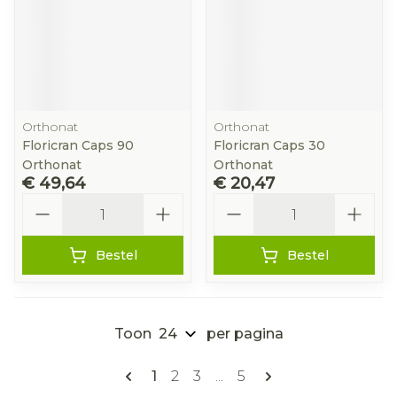
Orthonat
Orthonat
Floricran Caps 90
Floricran Caps 30
Orthonat
Orthonat
€ 49,64
€ 20,47
Aantal
Aantal
Bestel
Bestel
Toon
per pagina
Pagina's
U lees momenteel pagina
Pagina
Pagina
Pagina
1
2
3
...
5