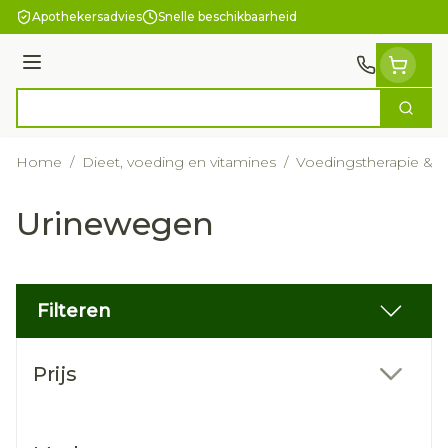
Ga naar de inhoud
Apothekersadvies
Snelle beschikbaarheid
Menu
Zoek
Product, merk, categorie...
Home
/
Dieet, voeding en vitamines
/
Voedingstherapie & we
Urinewegen
Filteren
Doorgaan naar productlijst
Prijs
filter