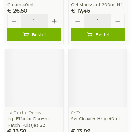
Cream 40ml
Gel Moussant 200ml Nf
€ 26,50
€ 17,45
Aantal
Aantal
Bestel
Bestel
La Roche Posay
SVR
Lrp Effaclar Duo+m
Svr Cicavit+ Hhpi 40ml
Patch Puistjes 22
€ 13,50
€ 13,09