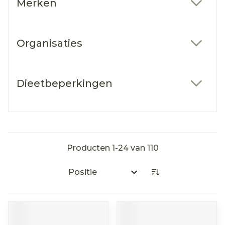
Merken
filter
Organisaties
filter
Dieetbeperkingen
filter
Producten
1
-
24
van
110
Sorteer op: