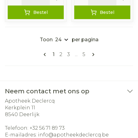
Bestel
Bestel
Toon
per pagina
Pagina's
U lees momenteel pagina
Pagina
Pagina
Pagina
1
2
3
...
5
Neem contact met ons op
Apotheek Declercq
Kerkplein 11
8540
Deerlijk
Telefoon:
+32 56 71 89 73
E-mailadres:
info@
apotheekdeclercq.be