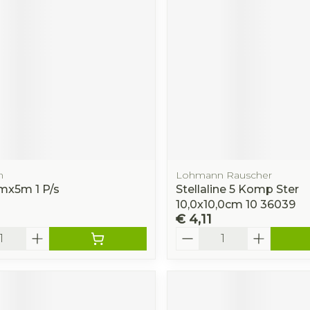
Toon mee
orging
Supplementen
Insectenw
middelen
n
Mondmaskers
rnissen
d -
huid
uid
n
Lohmann Rauscher
mx5m 1 P/s
Stellaline 5 Komp Ster
10,0x10,0cm 10 36039
€ 4,11
Aantal
Zelfbruiner
Scheren