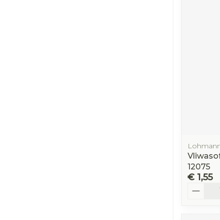
Lohmann
Vliwasof
12075
€ 1,55
Aantal