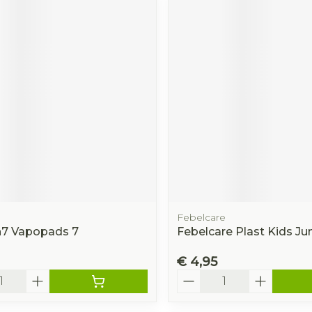
Febelcare
h7 Vapopads 7
Febelcare Plast Kids Ju
€ 4,95
Aantal