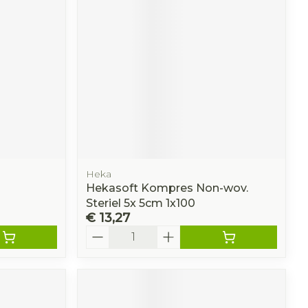
r
erende
Parfums en
geurproducten
Heka
Hekasoft Kompres Non-wov.
Steriel 5x 5cm 1x100
€ 13,27
Aantal
CBD