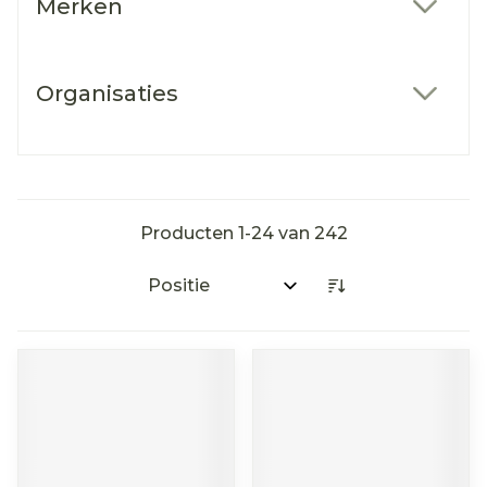
Merken
filter
Organisaties
filter
Producten
1
-
24
van
242
Sorteer op: