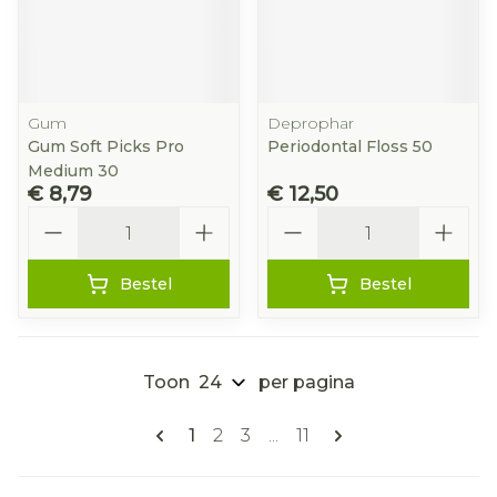
Gum
Deprophar
Gum Soft Picks Pro
Periodontal Floss 50
Medium 30
€ 8,79
€ 12,50
Aantal
Aantal
Bestel
Bestel
Toon
per pagina
Pagina's
U lees momenteel pagina
Pagina
Pagina
Pagina
1
2
3
...
11