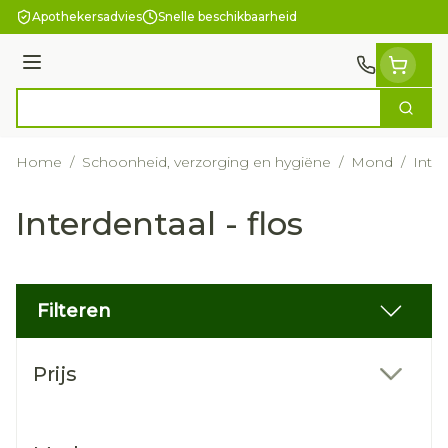
Ga naar de inhoud
Apothekersadvies
Snelle beschikbaarheid
Menu
Zoek
Product, merk, categorie...
Home
/
Schoonheid, verzorging en hygiëne
/
Mond
/
Inter
Interdentaal - flos
Filteren
Doorgaan naar productlijst
Prijs
filter