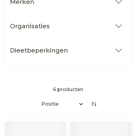
Merken
filter
Organisaties
filter
Dieetbeperkingen
filter
6
producten
Sorteer op: