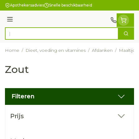
Ga naar de inhoud
Apothekersadvies
Snelle beschikbaarheid
Menu
Zoek
Product, merk, categorie...
Home
/
Dieet, voeding en vitamines
/
Afslanken
/
Maaltijdv
Zout
Filteren
Doorgaan naar productlijst
Prijs
filter