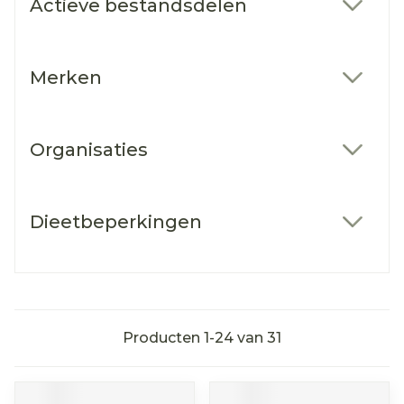
Actieve bestandsdelen
filter
Merken
filter
Organisaties
filter
Dieetbeperkingen
filter
Producten
1
-
24
van
31