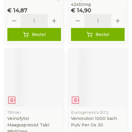
42x50mg
€ 14,87
€ 14,90
Aantal
Aantal
Bestel
Bestel
Geneesmiddel
Geneesmiddel
Tilman
Eurogenerics (EG)
Veinofytol
Venoruton 1000 Sach
Maagsapresist Tabl
Pulv Per Os 30
98x50mg