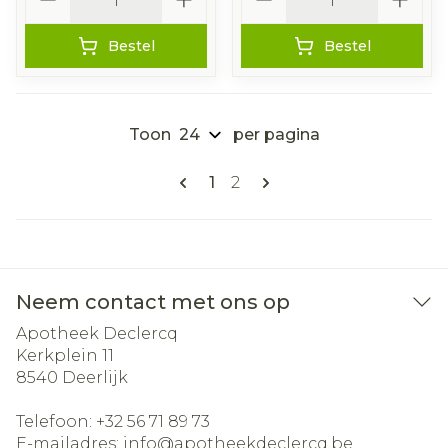
Bestel
Bestel
Toon
per pagina
Pagina's
U lees momenteel pagina
Pagina
1
2
Neem contact met ons op
Apotheek Declercq
Kerkplein 11
8540
Deerlijk
Telefoon:
+32 56 71 89 73
E-mailadres:
info@
apotheekdeclercq.be