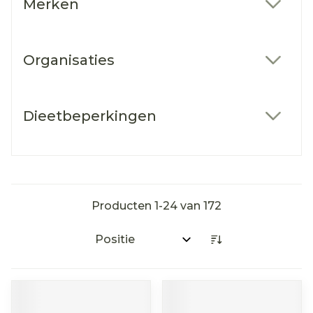
Merken
filter
Organisaties
filter
Dieetbeperkingen
filter
Producten
1
-
24
van
172
Sorteer op: