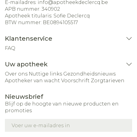
E-mailadres:
info@
apotheekdeclercq.be
APB nummer:
340902
Apotheek titularis:
Sofie Declercq
BTW nummer:
BE0894105517
Klantenservice
FAQ
Uw apotheek
Over ons
Nuttige links
Gezondheidsnieuws
Apotheker van wacht
Voorschrift
Zorgtarieven
Nieuwsbrief
Blijf op de hoogte van nieuwe producten en
promoties
E-mail adres