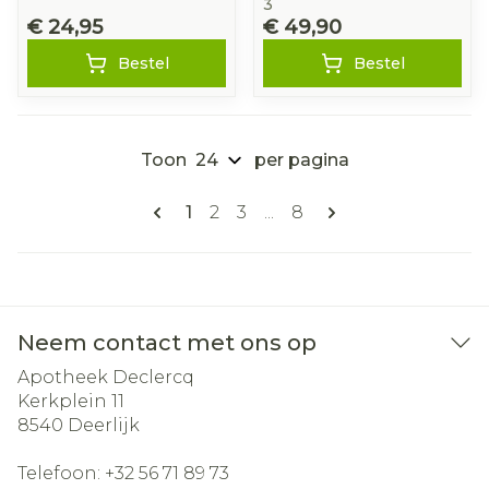
3
€ 24,95
€ 49,90
Bestel
Bestel
Toon
per pagina
Pagina's
U lees momenteel pagina
Pagina
Pagina
Pagina
1
2
3
...
8
Neem contact met ons op
Apotheek Declercq
Kerkplein 11
8540
Deerlijk
Telefoon:
+32 56 71 89 73