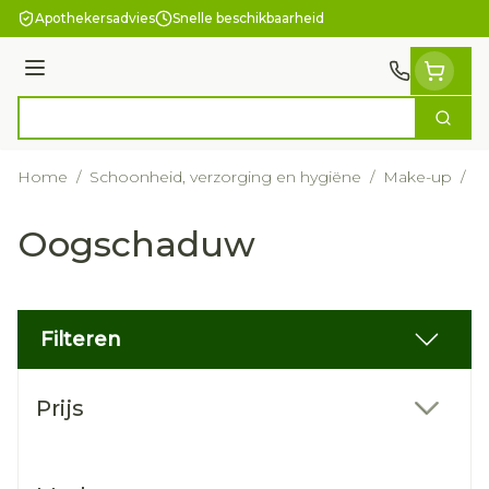
Ga naar de inhoud
Apothekersadvies
Snelle beschikbaarheid
Menu
Zoek
Product, merk, categorie...
Home
/
Schoonheid, verzorging en hygiëne
/
Make-up
/
O
Oogschaduw
Filteren
Doorgaan naar productlijst
Prijs
filter