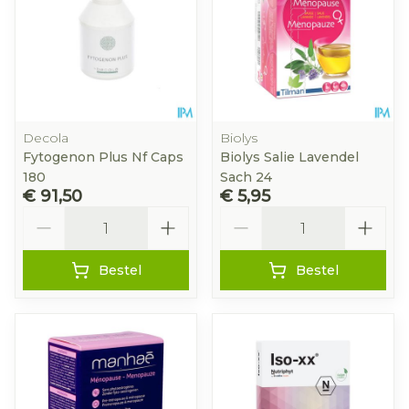
Decola
Biolys
Fytogenon Plus Nf Caps
Biolys Salie Lavendel
180
Sach 24
€ 91,50
€ 5,95
Aantal
Aantal
Bestel
Bestel