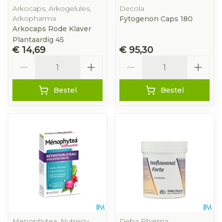
Arkocaps, Arkogelules,
Decola
Arkopharma
Fytogenon Caps 180
Arkocaps Rode Klaver
Plantaardig 45
€ 14,69
€ 95,30
Aantal
Aantal
Bestel
Bestel
Menophytea, Nutreov
Deba Pharma