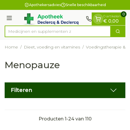
Dia 1 van 1
Ga naar de inhoud
Apothekersadvies
Snelle beschikbaarheid
0
0 artikelen
Menu
€ 0,00
Medicijnen
Zoek
Product, merk, categorie...
Home
/
Dieet, voeding en vitamines
/
Voedingstherapie & we
Menopauze
Filteren
Producten
1
-
24
van
110