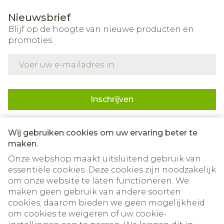
Nieuwsbrief
Blijf op de hoogte van nieuwe producten en
promoties
E-mail adres
Inschrijven
Door op inschrijven te klikken, schrijft u zich in voor onze
nieuwsbrief en gaat u akkoord met onze
privacy policy
.
Wij gebruiken cookies om uw ervaring beter te
maken.
Onze webshop maakt uitsluitend gebruik van
essentiële cookies. Deze cookies zijn noodzakelijk
om onze website te laten functioneren. We
maken geen gebruik van andere soorten
cookies; daarom bieden we geen mogelijkheid
om cookies te weigeren of uw cookie-