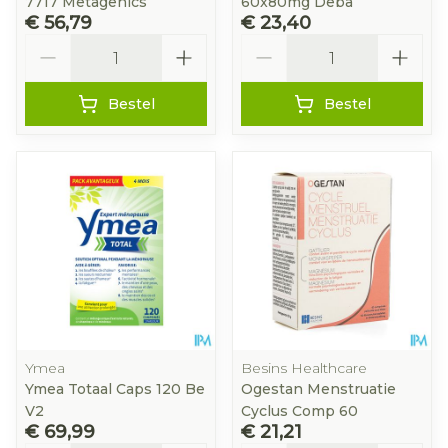
7717 Metagenics
60x80mg Deba
€ 56,79
€ 23,40
Aantal
Aantal
Bestel
Bestel
Ymea
Besins Healthcare
Ymea Totaal Caps 120 Be
Ogestan Menstruatie
V2
Cyclus Comp 60
€ 69,99
€ 21,21