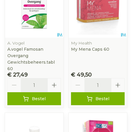
A. Vogel
My Health
A.vogel Famosan
My Mena Caps 60
Overgang
Gewichtsbeheers.tabl
60
€ 27,49
€ 49,50
Aantal
Aantal
Bestel
Bestel