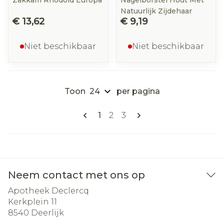
Zakkam Rhodoid Europa
Nagelborstel Hout Met
Natuurlijk Zijdehaar
€ 13,62
€ 9,19
Niet beschikbaar
Niet beschikbaar
Toon
per pagina
Pagina's
U lees momenteel pagina
Pagina
Pagina
1
2
3
Neem contact met ons op
Apotheek Declercq
Kerkplein 11
8540
Deerlijk