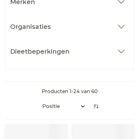
Merken
filter
Organisaties
filter
Dieetbeperkingen
filter
Producten
1
-
24
van
60
Sorteer op: