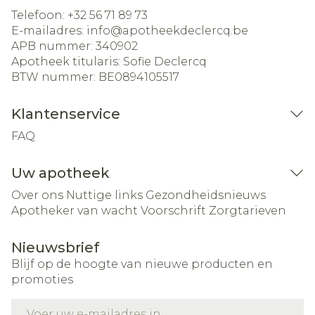
Telefoon:
+32 56 71 89 73
E-mailadres:
info@
apotheekdeclercq.be
APB nummer:
340902
Apotheek titularis:
Sofie Declercq
BTW nummer:
BE0894105517
Klantenservice
FAQ
Uw apotheek
Over ons
Nuttige links
Gezondheidsnieuws
Apotheker van wacht
Voorschrift
Zorgtarieven
Nieuwsbrief
Blijf op de hoogte van nieuwe producten en
promoties
E-mail adres