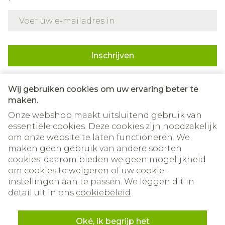
E-mail adres
Inschrijven
Door op inschrijven te klikken, schrijft u zich in voor onze
nieuwsbrief en gaat u akkoord met onze
privacy policy
.
Wij gebruiken cookies om uw ervaring beter te
maken.
Onze webshop maakt uitsluitend gebruik van
essentiële cookies. Deze cookies zijn noodzakelijk
om onze website te laten functioneren. We
maken geen gebruik van andere soorten
cookies; daarom bieden we geen mogelijkheid
om cookies te weigeren of uw cookie-
instellingen aan te passen. We leggen dit in
Juridische links
detail uit in ons
cookiebeleid
Oké, ik begrijp het