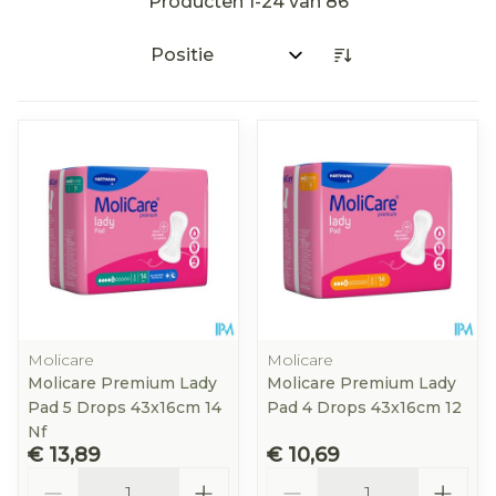
Producten
1
-
24
van
86
Sorteer op:
Molicare
Molicare
Molicare Premium Lady
Molicare Premium Lady
Pad 5 Drops 43x16cm 14
Pad 4 Drops 43x16cm 12
Nf
€ 13,89
€ 10,69
Aantal
Aantal