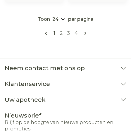
Toon
per pagina
Pagina's
U lees momenteel pagina
Pagina
Pagina
Pagina
1
2
3
4
Neem contact met ons op
Klantenservice
Uw apotheek
Nieuwsbrief
Blijf op de hoogte van nieuwe producten en
promoties