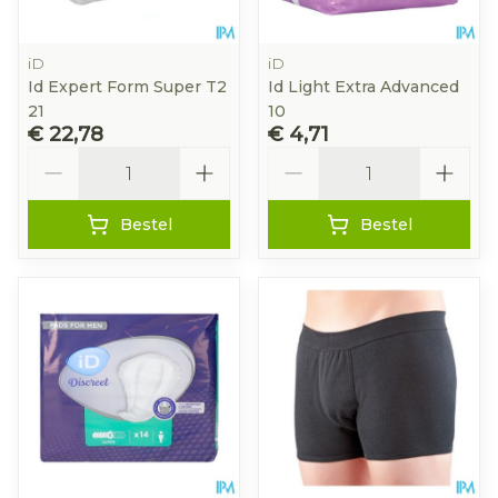
iD
iD
Id Expert Form Super T2
Id Light Extra Advanced
21
10
€ 22,78
€ 4,71
Aantal
Aantal
Bestel
Bestel