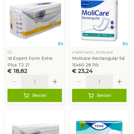
iD
Hartmann, Molicare
Id Expert Form Extra
Molicare Rectangular 5d
Plus T2 21
15x60 28 P/s
€ 18,82
€ 23,24
Aantal
Aantal
Bestel
Bestel