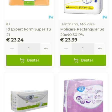
iD
Hartmann, Molicare
Id Expert Form Super T3
Molicare Rectangular 3d
21
20x40 50 P/s
€ 23,24
€ 23,39
Aantal
Aantal
Bestel
Bestel