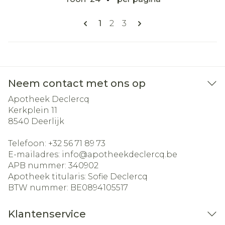
Pagina's
U lees momenteel pagina
Pagina
Pagina
1
2
3
Neem contact met ons op
Apotheek Declercq
Kerkplein 11
8540
Deerlijk
Telefoon:
+32 56 71 89 73
E-mailadres:
info@
apotheekdeclercq.be
APB nummer:
340902
Apotheek titularis:
Sofie Declercq
BTW nummer:
BE0894105517
Klantenservice