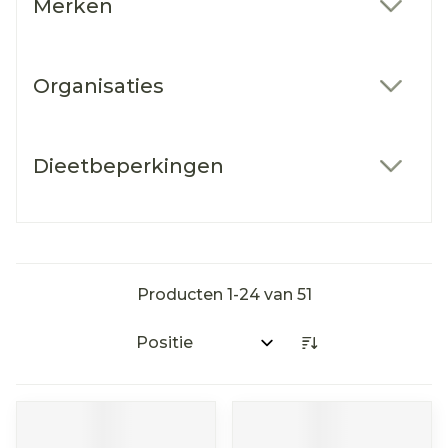
Merken
filter
Organisaties
filter
Dieetbeperkingen
filter
Producten
1
-
24
van
51
Sorteer op: