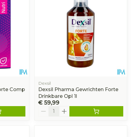
r
Toon meer
oet
geneesmiddelen
r
erende
Parfums en
geurproducten
Dexsil
orte Comp
Dexsil Pharma Gewrichten Forte
Drinkbare Opl 1l
€ 59,99
Aantal
CBD