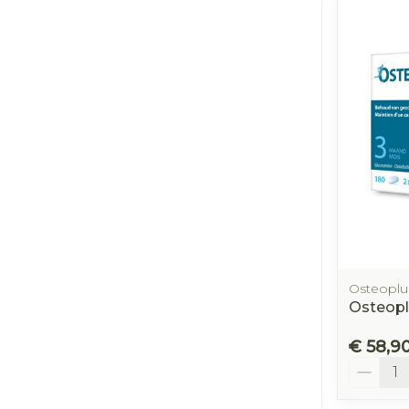
Osteoplu
Osteopl
€ 58,9
Aantal