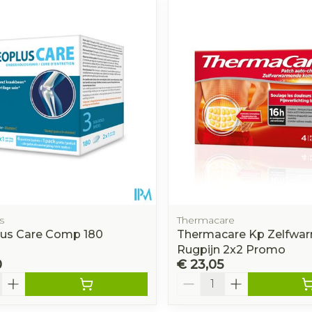
s
Thermacare
us Care Comp 180
Thermacare Kp Zelfwa
Rugpijn 2x2 Promo
0
€ 23,05
Aantal