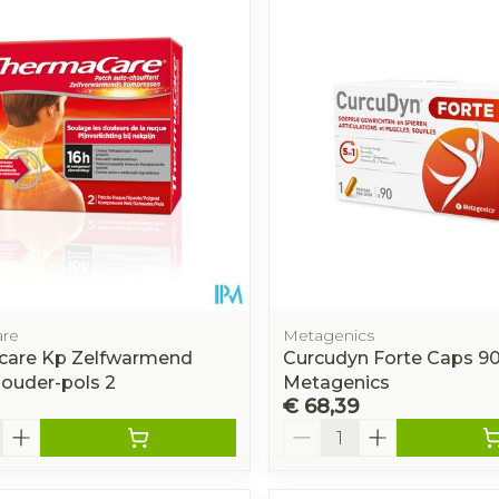
are
Metagenics
care Kp Zelfwarmend
Curcudyn Forte Caps 9
ouder-pols 2
Metagenics
€ 68,39
Aantal