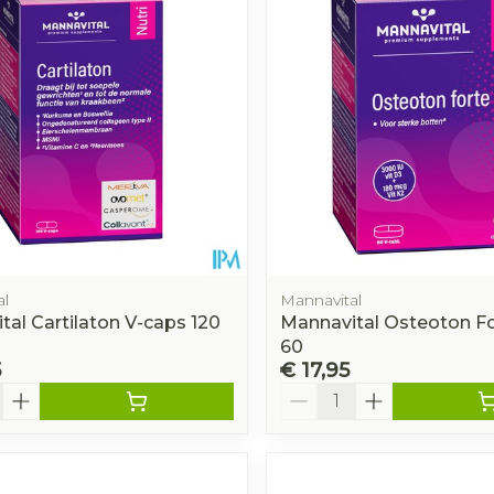
Toon mee
Enkel en v
Toon mee
orging
Supplementen
Insectenw
middelen
n
Mondmaskers
rnissen
d -
huid
uid
al
Mannavital
tal Cartilaton V-caps 120
Mannavital Osteoton F
60
5
€ 17,95
Aantal
Zelfbruiner
Scheren