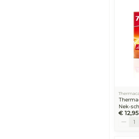
Thermac
Therma
Nek-sch
€ 12,95
Aantal