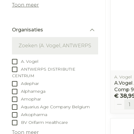
Aerosol toest
kloven
Tabletten
Toon meer
Aerosol acces
Blaren
Creme, gel e
Zuurstof
Eelt
Organisaties
Eksteroog - 
filter
Ademhalingss
Toon meer
Spieren en ge
A. Vogel
Specifiek vo
ANTWERPS DISTRIBUTIE
Naalden en s
CENTRUM
A. Vogel
Lichaamsver
A.Vogel
Adephar
Infecties
Spuiten
Comp 9
Deodorant
Alphamega
€ 38,9
Oplossing voo
Amophar
Gezichtsverz
Aantal
Aquarius Age Company Belgium
Naalden
Luizen
Arkopharma
Naalden voor
BV Orifarm Healthcare
insulinepen -
Diagnostica
pennaalden
Toon meer