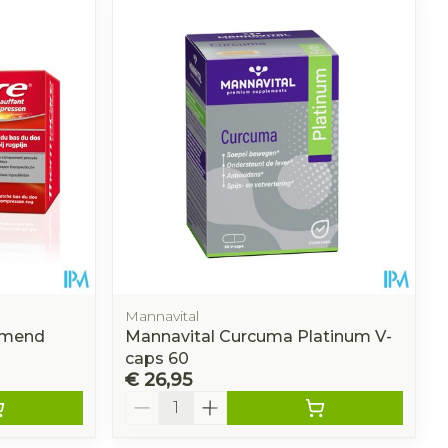
Mannavital
rmend
Mannavital Curcuma Platinum V-
caps 60
€ 26,95
Aantal