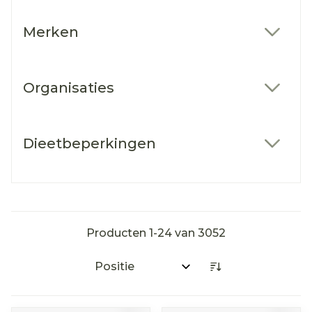
Merken
filter
Organisaties
filter
Dieetbeperkingen
filter
Producten
1
-
24
van
3052
Sorteer op: