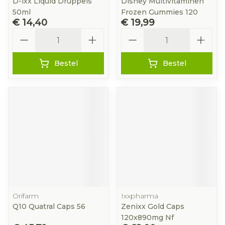
D-ixx Liquid Druppels
Disney Multivitaminen
50ml
Frozen Gummies 120
€ 14,40
€ 19,99
Aantal
Aantal
Bestel
Bestel
Orifarm
Ixxpharma
Q10 Quatral Caps 56
Zenixx Gold Caps
120x890mg Nf