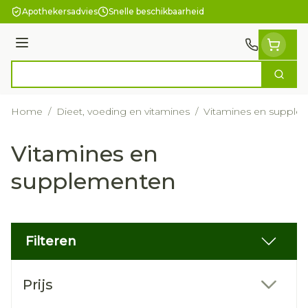
Ga naar de inhoud
Apothekersadvies
Snelle beschikbaarheid
Menu
Zoek
Product, merk, categorie...
Home
/
Dieet, voeding en vitamines
/
Vitamines en supple
Vitamines en
supplementen
Filteren
Doorgaan naar productlijst
Prijs
filter