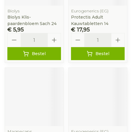
Biolys
Eurogenerics (EG)
Biolys Klis-
Protectis Adult
paardenbloem Sach 24
Kauwtabletten 14
€ 5,95
€ 17,95
Aantal
Aantal
Bestel
Bestel
Magnecaps
Eurogenerics (EG)