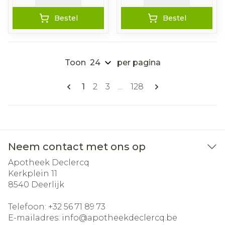
Bestel
Bestel
Toon
per pagina
Pagina's
U lees momenteel pagina
Pagina
Pagina
Pagina
1
2
3
...
128
Neem contact met ons op
Apotheek Declercq
Kerkplein 11
8540
Deerlijk
Telefoon:
+32 56 71 89 73
E-mailadres:
info@
apotheekdeclercq.be