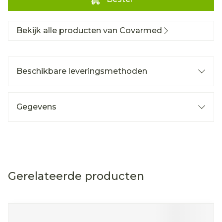
Bekijk alle producten van Covarmed
Beschikbare leveringsmethoden
Gegevens
Gerelateerde producten
Navigeren door de elementen van de carrousel is mog
Druk om carrousel over te slaan
Druk op om naar carrouselnavigatie te gaan