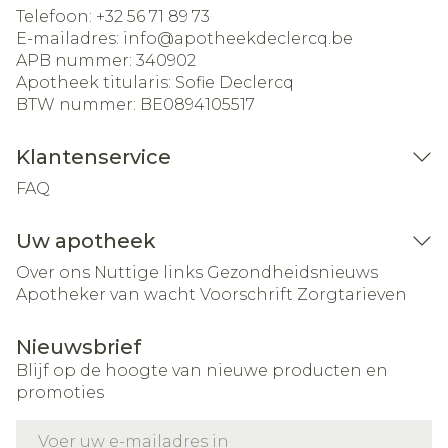
Telefoon:
+32 56 71 89 73
E-mailadres:
info@
apotheekdeclercq.be
APB nummer:
340902
Apotheek titularis:
Sofie Declercq
BTW nummer:
BE0894105517
Klantenservice
FAQ
Uw apotheek
Over ons
Nuttige links
Gezondheidsnieuws
Apotheker van wacht
Voorschrift
Zorgtarieven
Nieuwsbrief
Blijf op de hoogte van nieuwe producten en
promoties
E-mail adres