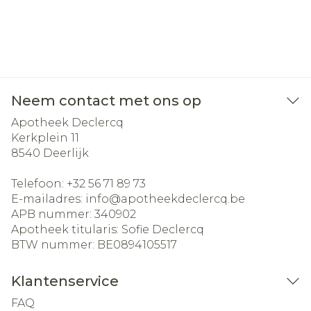
Neem contact met ons op
Apotheek Declercq
Kerkplein 11
8540
Deerlijk
Telefoon:
+32 56 71 89 73
E-mailadres:
info@
apotheekdeclercq.be
APB nummer:
340902
Apotheek titularis:
Sofie Declercq
BTW nummer:
BE0894105517
Klantenservice
FAQ