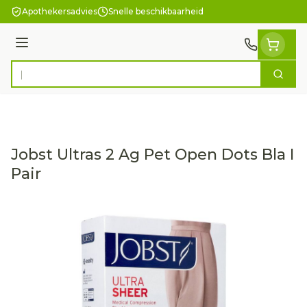
Ga naar de inhoud
Apothekersadvies
Snelle beschikbaarheid
Menu
Zoek
Product, merk, categorie...
Jobst Ultras 2 Ag Pet Open Dots Bla I
Pair