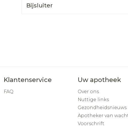
Toon mee
Bijsluiter
orging
Supplementen
Insectenw
middelen
n
Mondmaskers
rnissen
d -
huid
uid
Klantenservice
Uw apotheek
FAQ
Over ons
Zelfbruiner
Scheren
Nuttige links
Gezondheidsnieuws
Apotheker van wach
Voorschrift