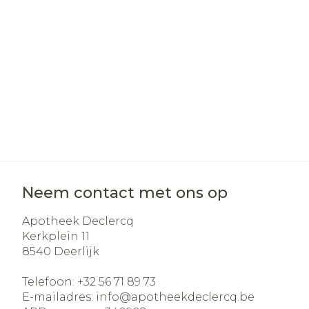
Haar
Gezichtsverz
Pillendozen e
Pigmentstoo
accessoires
Gevoelige hui
geïrriteerde 
Gemengde h
Doffe huid
Toon meer
Neem contact met ons op
Apotheek Declercq
Snurken
Kerkplein 11
8540
Deerlijk
Telefoon:
+32 56 71 89 73
E-mailadres:
info@
apotheekdeclercq.be