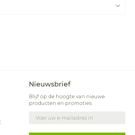
r
erende
Parfums en
geurproducten
Nieuwsbrief
Blijf op de hoogte van nieuwe
CBD
producten en promoties
E-mail adres
t