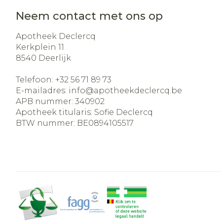
Neem contact met ons op
Apotheek Declercq
Kerkplein 11
8540
Deerlijk
Telefoon:
+32 56 71 89 73
E-mailadres:
info@
apotheekdeclercq.be
APB nummer:
340902
Apotheek titularis:
Sofie Declercq
BTW nummer:
BE0894105517