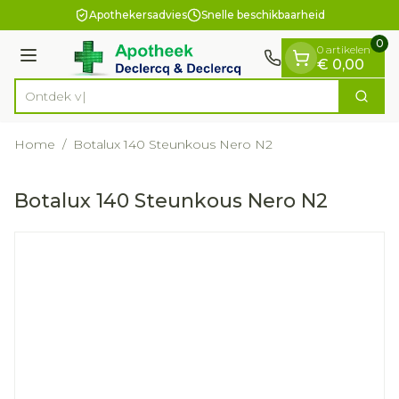
Dia 1 van 1
Ga naar de inhoud
Apothekersadvies
Snelle beschikbaarheid
0
0 artikelen
Menu
€ 0,00
O
Zoek
Product, merk, categorie...
Home
/
Botalux 140 Steunkous Nero N2
Botalux 140 Steunkous Nero N2