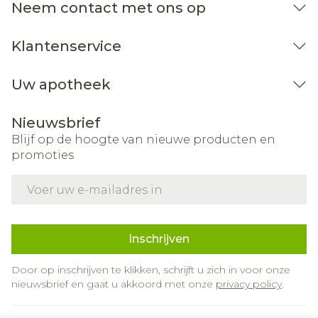
verwijderd van een warmtebron en niet in de
Neem contact met ons op
zon.
Bewaren op een droge plaats, afgesloten van
Klantenservice
het licht.
Niet samen gebruiken met crème, olie of zalf.
Uw apotheek
Bij onvakkundig gebruik en eigenmachtig
Nieuwsbrief
aangebrachte veranderingen vervalt elke
Blijf op de hoogte van nieuwe producten en
aansprakelijkheid.
promoties
E-mail adres
Inschrijven
Door op inschrijven te klikken, schrijft u zich in voor onze
nieuwsbrief en gaat u akkoord met onze
privacy policy
.