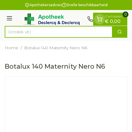
Dia 1 van 1
Ga naar de inhoud
Apothekersadvies
Snelle beschikbaarheid
0
0 artikelen
Menu
€ 0,00
On
Zoek
Product, merk, categorie...
Home
/
Botalux 140 Maternity Nero N6
Botalux 140 Maternity Nero N6