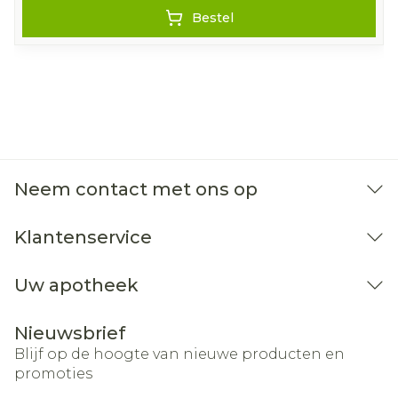
30°C) met fijn, vloeibaar wasmiddel
Bestel
(Renovelastic) zonder wasverzachter.
Niet chemisch reinigen en niet strijgen,
overvloedig en grondig naspoelen.
Niet wringen, evetueel in een handdoek
rollen.
Laten drogen op kamertemperatuur,
verwijderd van een warmtebron en niet in de
Neem contact met ons op
zon.
Bewaren op een droge plaats, afgesloten van
Klantenservice
het licht.
Niet samen gebruiken met crème, olie of zalf.
Uw apotheek
Bij onvakkundig gebruik en eigenmachtig
Nieuwsbrief
aangebrachte veranderingen vervalt elke
Blijf op de hoogte van nieuwe producten en
aansprakelijkheid.
promoties