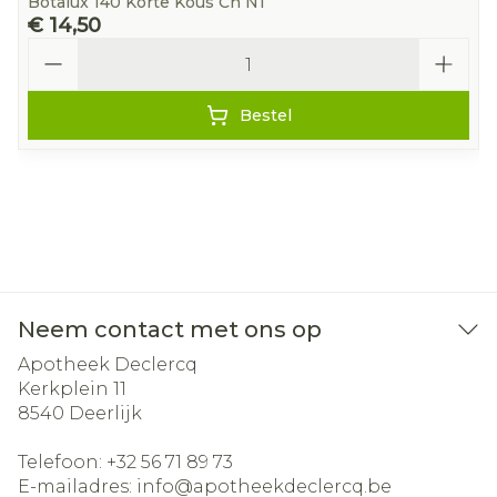
Botalux 140 Korte Kous Ch N1
€ 14,50
Aantal
Bestel
Neem contact met ons op
Apotheek Declercq
Kerkplein 11
8540
Deerlijk
Telefoon:
+32 56 71 89 73
E-mailadres:
info@
apotheekdeclercq.be