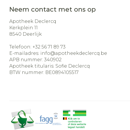
Neem contact met ons op
Apotheek Declercq
Kerkplein 11
8540
Deerlijk
Telefoon:
+32 56 71 89 73
E-mailadres:
info@
apotheekdeclercq.be
APB nummer:
340902
Apotheek titularis:
Sofie Declercq
BTW nummer:
BE0894105517