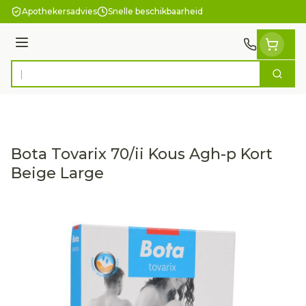
Ga naar de inhoud
Apothekersadvies
Snelle beschikbaarheid
Menu
Zoek
Product, merk, categorie...
Bota Tovarix 70/ii Kous Agh-p Kort
Beige Large