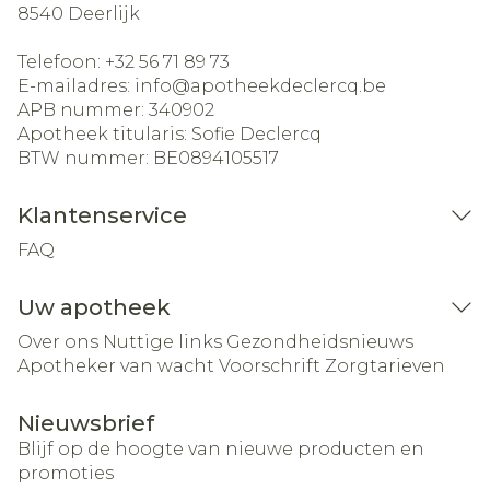
8540
Deerlijk
Telefoon:
+32 56 71 89 73
E-mailadres:
info@
apotheekdeclercq.be
APB nummer:
340902
Apotheek titularis:
Sofie Declercq
BTW nummer:
BE0894105517
Klantenservice
FAQ
Uw apotheek
Over ons
Nuttige links
Gezondheidsnieuws
Apotheker van wacht
Voorschrift
Zorgtarieven
Nieuwsbrief
Blijf op de hoogte van nieuwe producten en
promoties