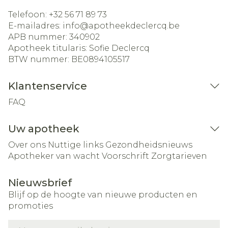
Telefoon:
+32 56 71 89 73
E-mailadres:
info@
apotheekdeclercq.be
APB nummer:
340902
Apotheek titularis:
Sofie Declercq
BTW nummer:
BE0894105517
Klantenservice
FAQ
Uw apotheek
Over ons
Nuttige links
Gezondheidsnieuws
Apotheker van wacht
Voorschrift
Zorgtarieven
Nieuwsbrief
Blijf op de hoogte van nieuwe producten en
promoties
E-mail adres