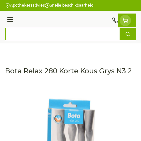
Ga naar de inhoud
Apothekersadvies
Snelle beschikbaarheid
Menu
Zoek
Product, merk, categorie...
Bota Relax 280 Korte Kous Grys N3 2