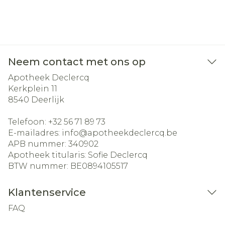
Neem contact met ons op
Apotheek Declercq
Kerkplein 11
8540
Deerlijk
Telefoon:
+32 56 71 89 73
E-mailadres:
info@
apotheekdeclercq.be
APB nummer:
340902
Apotheek titularis:
Sofie Declercq
BTW nummer:
BE0894105517
Klantenservice
FAQ