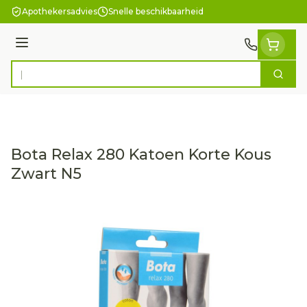
Ga naar de inhoud
Apothekersadvies
Snelle beschikbaarheid
Menu
Zoek
Product, merk, categorie...
Bota Relax 280 Katoen Korte Kous
Zwart N5