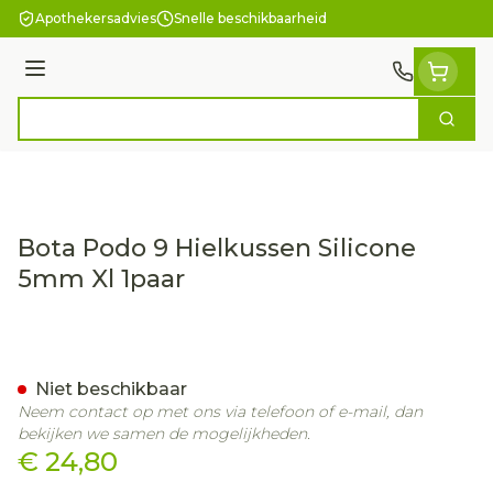
Ga naar de inhoud
Apothekersadvies
Snelle beschikbaarheid
Menu
Zoek
Product, merk, categorie...
Bota Podo 9 Hielkussen Silicone
5mm Xl 1paar
Bota Podo 9 Hielkussen Si
Niet beschikbaar
Neem contact op met ons via telefoon of e-mail, dan
bekijken we samen de mogelijkheden.
€ 24,80