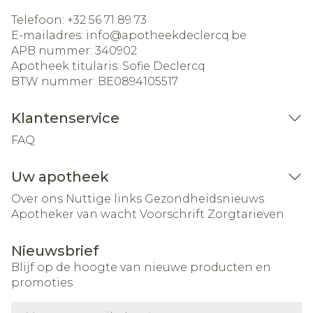
Telefoon:
+32 56 71 89 73
E-mailadres:
info@
apotheekdeclercq.be
APB nummer:
340902
Apotheek titularis:
Sofie Declercq
BTW nummer:
BE0894105517
Klantenservice
FAQ
Uw apotheek
Over ons
Nuttige links
Gezondheidsnieuws
Apotheker van wacht
Voorschrift
Zorgtarieven
Nieuwsbrief
Blijf op de hoogte van nieuwe producten en
promoties
E-mail adres