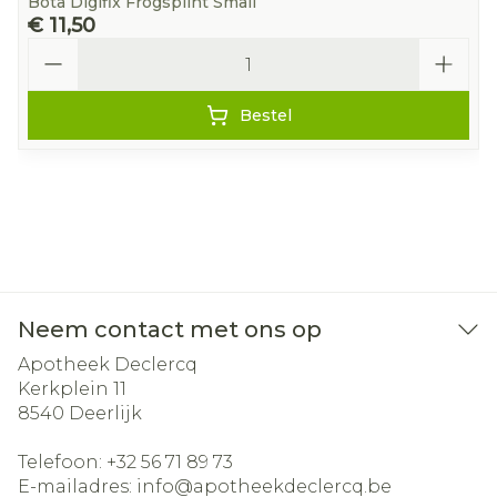
Bota Digifix Frogsplint Small
€ 11,50
Aantal
Bestel
Neem contact met ons op
Apotheek Declercq
Kerkplein 11
8540
Deerlijk
Telefoon:
+32 56 71 89 73
E-mailadres:
info@
apotheekdeclercq.be