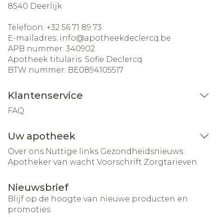
8540
Deerlijk
Telefoon:
+32 56 71 89 73
E-mailadres:
info@
apotheekdeclercq.be
APB nummer:
340902
Apotheek titularis:
Sofie Declercq
BTW nummer:
BE0894105517
Klantenservice
FAQ
Uw apotheek
Over ons
Nuttige links
Gezondheidsnieuws
Apotheker van wacht
Voorschrift
Zorgtarieven
Nieuwsbrief
Blijf op de hoogte van nieuwe producten en
promoties