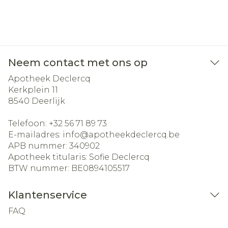
Neem contact met ons op
Apotheek Declercq
Kerkplein 11
8540
Deerlijk
Telefoon:
+32 56 71 89 73
E-mailadres:
info@
apotheekdeclercq.be
APB nummer:
340902
Apotheek titularis:
Sofie Declercq
BTW nummer:
BE0894105517
Klantenservice
FAQ