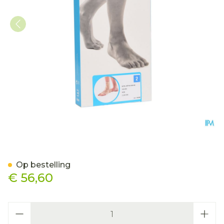
Bota Ortho Ab+velcro 930
Op bestelling
€ 56,60
Aantal