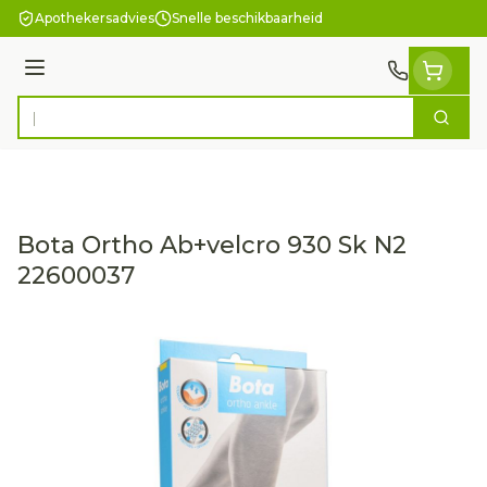
Ga naar de inhoud
Apothekersadvies
Snelle beschikbaarheid
Menu
Zoek
Product, merk, categorie...
Bota Ortho Ab+velcro 930 Sk N2
22600037