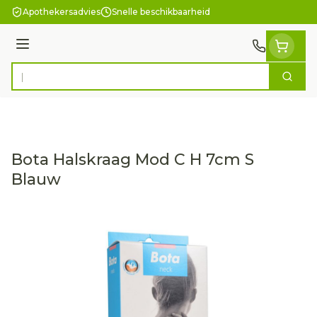
Ga naar de inhoud
Apothekersadvies
Snelle beschikbaarheid
Menu
Zoek
Product, merk, categorie...
Bota Halskraag Mod C H 7cm S
Blauw