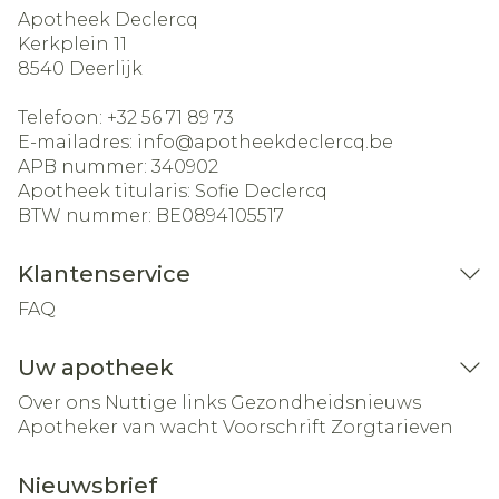
Apotheek Declercq
Kerkplein 11
8540
Deerlijk
Telefoon:
+32 56 71 89 73
E-mailadres:
info@
apotheekdeclercq.be
APB nummer:
340902
Apotheek titularis:
Sofie Declercq
BTW nummer:
BE0894105517
Klantenservice
FAQ
Uw apotheek
Over ons
Nuttige links
Gezondheidsnieuws
Apotheker van wacht
Voorschrift
Zorgtarieven
Nieuwsbrief