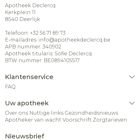
Apotheek Declercq
Kerkplein 11
8540
Deerlijk
Telefoon:
+32 56 71 89 73
E-mailadres:
info@
apotheekdeclercq.be
APB nummer:
340902
Apotheek titularis:
Sofie Declercq
BTW nummer:
BE0894105517
Klantenservice
FAQ
Uw apotheek
Over ons
Nuttige links
Gezondheidsnieuws
Apotheker van wacht
Voorschrift
Zorgtarieven
Nieuwsbrief