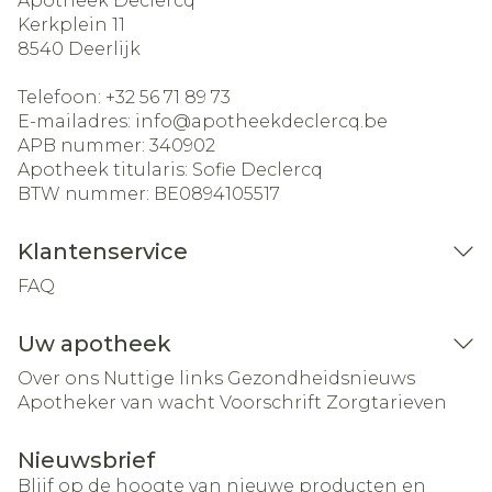
Apotheek Declercq
Kerkplein 11
8540
Deerlijk
Telefoon:
+32 56 71 89 73
E-mailadres:
info@
apotheekdeclercq.be
APB nummer:
340902
Apotheek titularis:
Sofie Declercq
BTW nummer:
BE0894105517
Klantenservice
FAQ
Uw apotheek
Over ons
Nuttige links
Gezondheidsnieuws
Apotheker van wacht
Voorschrift
Zorgtarieven
Nieuwsbrief
Blijf op de hoogte van nieuwe producten en