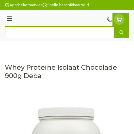
Ga naar de inhoud
Apothekersadvies
Snelle beschikbaarheid
Menu
Zoek
Product, merk, categorie...
Whey Proteine Isolaat Chocolade
900g Deba