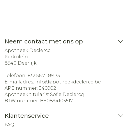
Neem contact met ons op
Apotheek Declercq
Kerkplein 11
8540
Deerlijk
Telefoon:
+32 56 71 89 73
E-mailadres:
info@
apotheekdeclercq.be
APB nummer:
340902
Apotheek titularis:
Sofie Declercq
BTW nummer:
BE0894105517
Klantenservice
FAQ