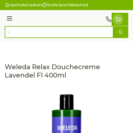
Ga naar de inhoud
Apothekersadvies
Snelle beschikbaarheid
Menu
Zoek
Product, merk, categorie...
Weleda Relax Douchecreme
Lavendel Fl 400ml