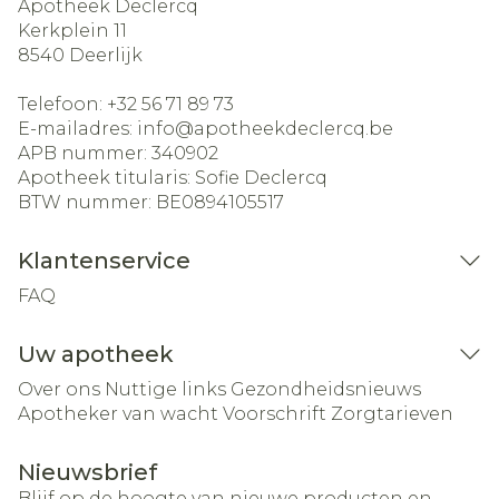
Apotheek Declercq
Kerkplein 11
8540
Deerlijk
Telefoon:
+32 56 71 89 73
E-mailadres:
info@
apotheekdeclercq.be
APB nummer:
340902
Apotheek titularis:
Sofie Declercq
BTW nummer:
BE0894105517
Klantenservice
FAQ
Uw apotheek
Over ons
Nuttige links
Gezondheidsnieuws
Apotheker van wacht
Voorschrift
Zorgtarieven
Nieuwsbrief
Blijf op de hoogte van nieuwe producten en