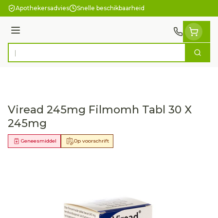
Ga naar de inhoud
Apothekersadvies
Snelle beschikbaarheid
Menu
Zoek
Product, merk, categorie...
Viread 245mg Filmomh Tabl 30 X
245mg
Geneesmiddel
Op voorschrift