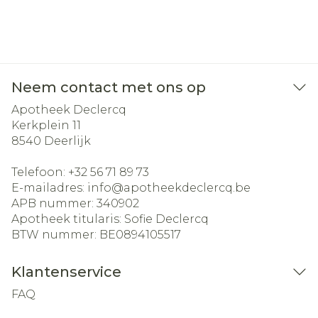
Neem contact met ons op
Apotheek Declercq
Kerkplein 11
8540
Deerlijk
Telefoon:
+32 56 71 89 73
E-mailadres:
info@
apotheekdeclercq.be
APB nummer:
340902
Apotheek titularis:
Sofie Declercq
BTW nummer:
BE0894105517
Klantenservice
FAQ