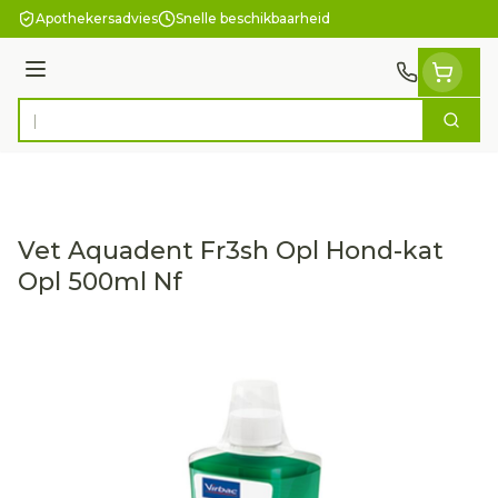
Ga naar de inhoud
Apothekersadvies
Snelle beschikbaarheid
Menu
Zoek
Product, merk, categorie...
Vet Aquadent Fr3sh Opl Hond-kat
Opl 500ml Nf