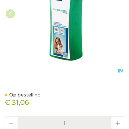
Vet Aquadent Fr3sh Opl H
Op bestelling
€ 31,06
Aantal