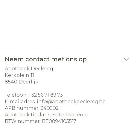
Neem contact met ons op
Apotheek Declercq
Kerkplein 11
8540
Deerlijk
Telefoon:
+32 56 71 89 73
E-mailadres:
info@
apotheekdeclercq.be
APB nummer:
340902
Apotheek titularis:
Sofie Declercq
BTW nummer:
BE0894105517