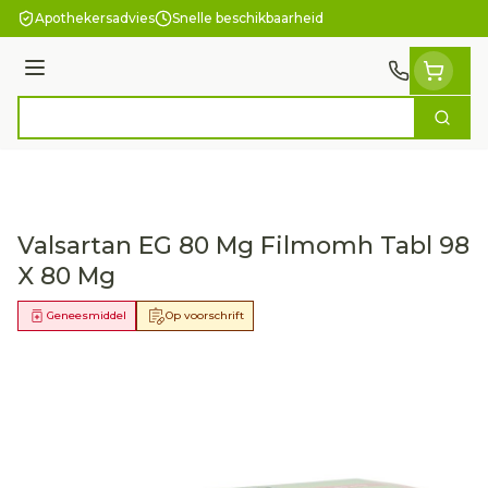
Ga naar de inhoud
Apothekersadvies
Snelle beschikbaarheid
Menu
Zoek
Product, merk, categorie...
Valsartan EG 80 Mg Filmomh Tabl 98
X 80 Mg
Geneesmiddel
Op voorschrift