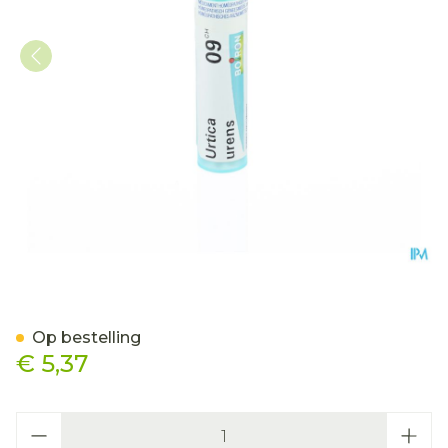
Urtica Urens 9ch Gr 4g Bo
Op bestelling
€ 5,37
Aantal