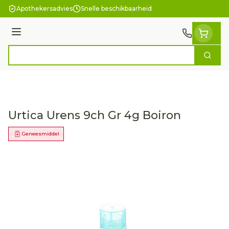
Ga naar de inhoud
Apothekersadvies
Snelle beschikbaarheid
Menu
Zoek
Product, merk, categorie...
Urtica Urens 9ch Gr 4g Boiron
Geneesmiddel