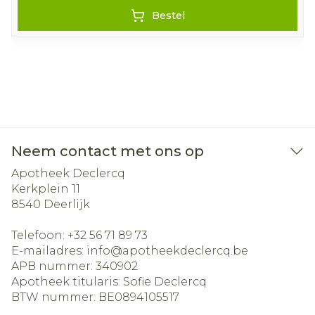
Bestel
Neem contact met ons op
Apotheek Declercq
Kerkplein 11
8540
Deerlijk
Telefoon:
+32 56 71 89 73
E-mailadres:
info@
apotheekdeclercq.be
APB nummer:
340902
Apotheek titularis:
Sofie Declercq
BTW nummer:
BE0894105517