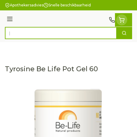
Ga naar de inhoud
Apothekersadvies
Snelle beschikbaarheid
Menu
Zoek
Product, merk, categorie...
Tyrosine Be Life Pot Gel 60