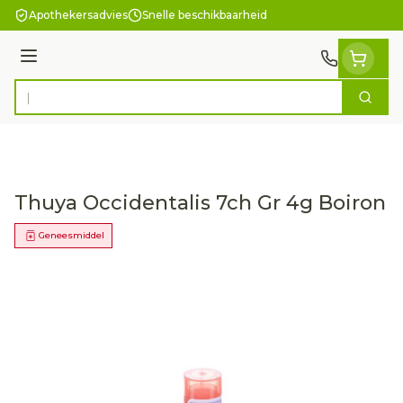
Ga naar de inhoud
Apothekersadvies
Snelle beschikbaarheid
Menu
Zoek
Product, merk, categorie...
Thuya Occidentalis 7ch Gr 4g Boiron
Geneesmiddel