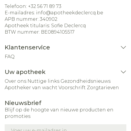
Telefoon:
+32 56 71 89 73
E-mailadres:
info@
apotheekdeclercq.be
APB nummer:
340902
Apotheek titularis:
Sofie Declercq
BTW nummer:
BE0894105517
Klantenservice
FAQ
Uw apotheek
Over ons
Nuttige links
Gezondheidsnieuws
Apotheker van wacht
Voorschrift
Zorgtarieven
Nieuwsbrief
Blijf op de hoogte van nieuwe producten en
promoties
E-mail adres