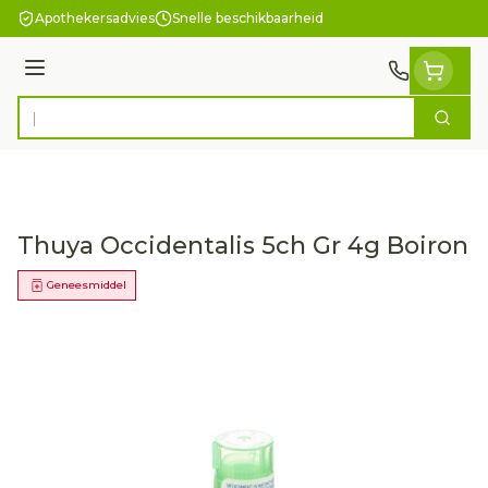
Ga naar de inhoud
Apothekersadvies
Snelle beschikbaarheid
Menu
Zoek
Product, merk, categorie...
Thuya Occidentalis 5ch Gr 4g Boiron
Geneesmiddel