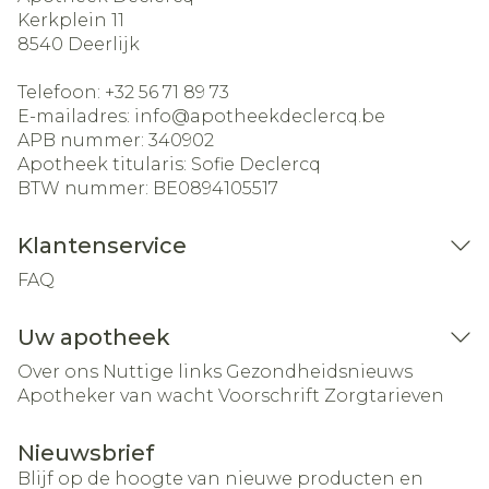
Kerkplein 11
8540
Deerlijk
Telefoon:
+32 56 71 89 73
E-mailadres:
info@
apotheekdeclercq.be
APB nummer:
340902
Apotheek titularis:
Sofie Declercq
BTW nummer:
BE0894105517
Klantenservice
FAQ
Uw apotheek
Over ons
Nuttige links
Gezondheidsnieuws
Apotheker van wacht
Voorschrift
Zorgtarieven
Nieuwsbrief
Blijf op de hoogte van nieuwe producten en