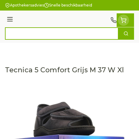
Ga naar de inhoud
Apothekersadvies
Snelle beschikbaarheid
Menu
Zoek
Product, merk, categorie...
Tecnica 5 Comfort Grijs M 37 W Xl