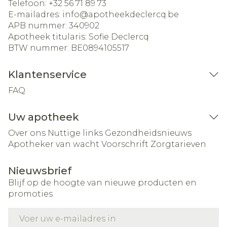
Telefoon:
+32 56 71 89 73
E-mailadres:
info@
apotheekdeclercq.be
APB nummer:
340902
Apotheek titularis:
Sofie Declercq
BTW nummer:
BE0894105517
Klantenservice
FAQ
Uw apotheek
Over ons
Nuttige links
Gezondheidsnieuws
Apotheker van wacht
Voorschrift
Zorgtarieven
Nieuwsbrief
Blijf op de hoogte van nieuwe producten en
promoties
E-mail adres